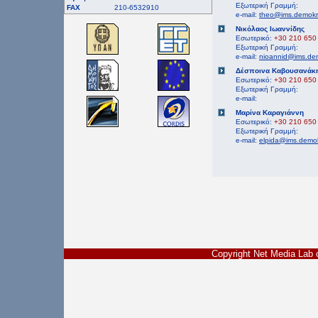
Εξωτερική Γραμμή:
FAX
210-6532910
e-mail:
theo@ims.demokri
Νικόλαος Ιωαννίδης
Εσωτερικό:
+30 210 650
Εξωτερική Γραμμή:
e-mail:
nioannid@ims.dem
Δέσποινα Καβουσανάκ
Εσωτερικό:
+30 210 650
Εξωτερική Γραμμή:
e-mail:
Μαρίνα Καραγιάννη
Εσωτερικό:
+30 210 650
Εξωτερική Γραμμή:
e-mail:
elpida@ims.demok
Copyright Net Media La