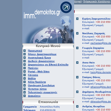
Αρχική
-
Τηλεφωνικός Κατάλογος
Ειρήνη Ζαφειροπούλου
Εσωτερικό:
+30 210 650
Εξωτερική Γραμμή:
e-mail:
Νικόλαος Ζαχαριάς
Εσωτερικό:
+30 210 650
Εξωτερική Γραμμή:
e-mail:
zacharias@ims.de
Κεντρικό Μενού
Γεωργία Ζαχαρίου
Προσωπικό
Εσωτερικό:
+30 210 650
Άξονες Δραστηριοτήτων
Εξωτερική Γραμμή:
Αναπτυξιακά 'Εργα
e-mail:
Διεθνείς Δημοσιεύσεις
Anno Ηein
Δημοσιεύσεις σε Εθνικό Επίπεδο
Εσωτερικό:
+30 210 650
Πατέντες
Εξωτερική Γραμμή:
Portal - Web Sites
e-mail:
hein@ims.demokri
Cd-roms
Σταύρος Θάνος
Βιβλία
Εσωτερικό:
+30 210 650
Άλλα Προϊόντα
Εξωτερική Γραμμή:
Οργάνωση Συνεδρίων
e-mail:
sthanos@ims.demo
Έντυπος τύπος
Δημήτριος Θεοδωρόπο
Τηλεοπτικές συμμετοχές
Εσωτερικό:
+30 210 650
Διακρίσεις
Εξωτερική Γραμμή:
Επικοινωνία
e-mail:
dtheodor@ims.dem
Ανδρέας Θεοφίλου
Γραμματεία
Αποστόλου Καίτη
Εσωτερικό:
+30 210 650
Τηλέφωνο
210-6503129