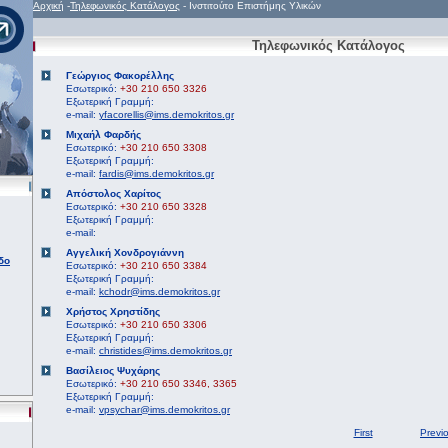
Αρχική
-
Τηλεφωνικός Κατάλογος
- Ινστιτούτο Επιστήμης Υλικών
Τηλεφωνικός Κατάλογος
Γεώργιος Φακορέλλης
Εσωτερικό:
+30 210 650 3326
Εξωτερική Γραμμή:
e-mail:
yfacorellis@ims.demokritos.gr
Μιχαήλ Φαρδής
Εσωτερικό:
+30 210 650 3308
Εξωτερική Γραμμή:
e-mail:
fardis@ims.demokritos.gr
Απόστολος Χαρίτος
Εσωτερικό:
+30 210 650 3328
Εξωτερική Γραμμή:
e-mail:
Αγγελική Χονδρογιάννη
δο
Εσωτερικό:
+30 210 650 3384
Εξωτερική Γραμμή:
e-mail:
kchodr@ims.demokritos.gr
Χρήστος Χρηστίδης
Εσωτερικό:
+30 210 650 3306
Εξωτερική Γραμμή:
e-mail:
christides@ims.demokritos.gr
Βασίλειος Ψυχάρης
Εσωτερικό:
+30 210 650 3346, 3365
Εξωτερική Γραμμή:
e-mail:
vpsychar@ims.demokritos.gr
First
Previ