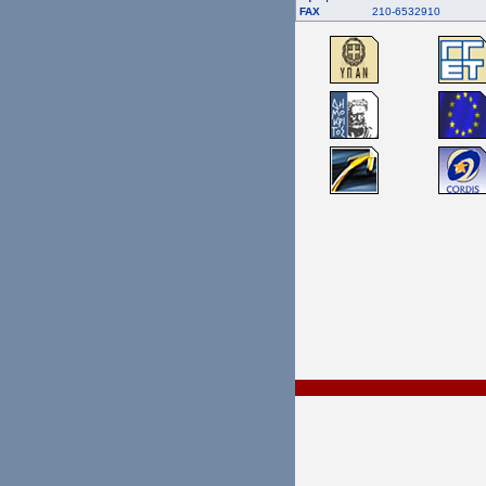
FAX
210-6532910