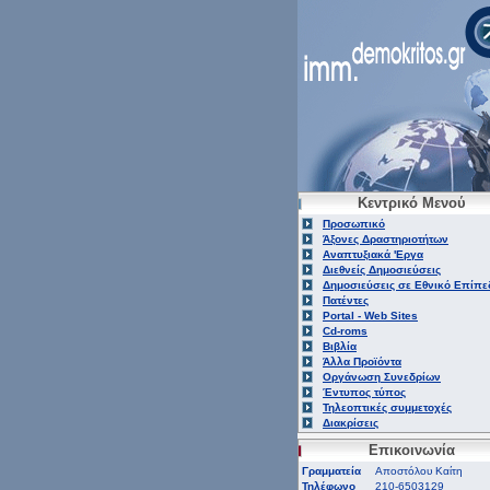
Κεντρικό Μενού
Προσωπικό
Άξονες Δραστηριοτήτων
Αναπτυξιακά 'Εργα
Διεθνείς Δημοσιεύσεις
Δημοσιεύσεις σε Εθνικό Επίπε
Πατέντες
Portal - Web Sites
Cd-roms
Βιβλία
Άλλα Προϊόντα
Οργάνωση Συνεδρίων
Έντυπος τύπος
Τηλεοπτικές συμμετοχές
Διακρίσεις
Επικοινωνία
Γραμματεία
Αποστόλου Καίτη
Τηλέφωνο
210-6503129