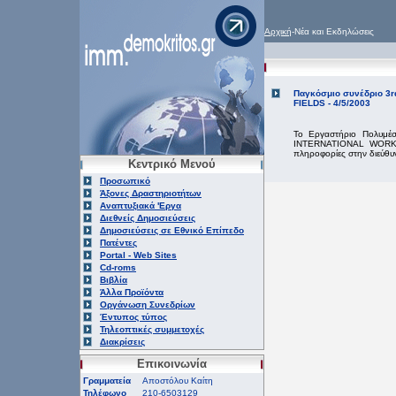
Αρχική
-Νέα και Εκδηλώσεις
Παγκόσμιο συνέδριο 
FIELDS - 4/5/2003
Το Εργαστήριο Πολυμέσ
INTERNATIONAL WORK
πληροφορίες στην διεύθυ
Κεντρικό Μενού
Προσωπικό
Άξονες Δραστηριοτήτων
Αναπτυξιακά 'Εργα
Διεθνείς Δημοσιεύσεις
Δημοσιεύσεις σε Εθνικό Επίπεδο
Πατέντες
Portal - Web Sites
Cd-roms
Βιβλία
Άλλα Προϊόντα
Οργάνωση Συνεδρίων
Έντυπος τύπος
Τηλεοπτικές συμμετοχές
Διακρίσεις
Επικοινωνία
Γραμματεία
Αποστόλου Καίτη
Τηλέφωνο
210-6503129