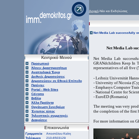
Αρχική
-Νέα και Εκδηλώσεις
Net Media Lab successfully o
Net Media Lab suc
Κεντρικό Μενού
Net Media Lab successfu
GRANdchildren Keep In To
Προσωπικό
representatives of all five (
Άξονες Δραστηριοτήτων
Αναπτυξιακά 'Εργα
Διεθνείς Δημοσιεύσεις
- Leibniz Universität Hann
Δημοσιεύσεις σε Εθνικό Επίπεδο
- University of Nicosia (Cy
Πατέντες
- Emphasys Computer Train
Portal - Web Sites
- National Centre for Scie
Cd-roms
- EuroED (Romania)
Βιβλία
Άλλα Προϊόντα
The meeting was very produc
Οργάνωση Συνεδρίων
the completion of the first h
Έντυπος τύπος
Τηλεοπτικές συμμετοχές
Διακρίσεις
For more information on G
Επικοινωνία
Γραμματεία
Αποστόλου Καίτη
Τηλέφωνο
210-6503129