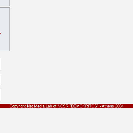
υ
Copyright Net Media Lab of NCSR "DEMOKRITOS" - Athens 2004