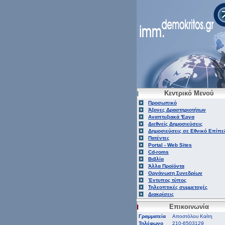
Κεντρικό Μενού
Προσωπικό
Άξονες Δραστηριοτήτων
Αναπτυξιακά 'Εργα
Διεθνείς Δημοσιεύσεις
Δημοσιεύσεις σε Εθνικό Επίπε
Πατέντες
Portal - Web Sites
Cd-roms
Βιβλία
Άλλα Προϊόντα
Οργάνωση Συνεδρίων
Έντυπος τύπος
Τηλεοπτικές συμμετοχές
Διακρίσεις
Επικοινωνία
Γραμματεία
Αποστόλου Καίτη
Τηλέφωνο
210-6503129