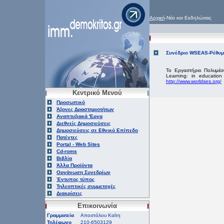
Αρχική
-Νέα και Εκδηλώσεις
Συνέδριο WSEAS-Ρέθυμνο
Το Εργαστήριο Πολυμέσ
Learning: in education
http://www.worldses.org/
Κεντρικό Μενού
Προσωπικό
Άξονες Δραστηριοτήτων
Αναπτυξιακά 'Εργα
Διεθνείς Δημοσιεύσεις
Δημοσιεύσεις σε Εθνικό Επίπεδο
Πατέντες
Portal - Web Sites
Cd-roms
Βιβλία
Άλλα Προϊόντα
Οργάνωση Συνεδρίων
Έντυπος τύπος
Τηλεοπτικές συμμετοχές
Διακρίσεις
Επικοινωνία
Γραμματεία
Αποστόλου Καίτη
Τηλέφωνο
210-6503129