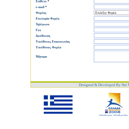
Επίθετο *
e-mail *
Φορέας
Επωνυμία Φορέα
Τηλέφωνο
Fax
Διεύθυνση
Υπεύθυνος Επικοινωνίας
Υπεύθυνος Φορέα
Μήνυμα
Designed & Developed By Net 